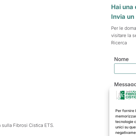
Hai una 
Invia u
Per le doman
visitare la
Ricerca
Nome
Messagg
Per fornire 
memorizzare
tecnologie 
sulla Fibrosi Cistica ETS.
unici su que
Dich
negativamen