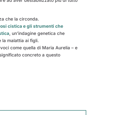
are ad aver destabilizzato più di tutto
za che la circonda.
rosi cistica e gli strumenti che
stica
, un’indagine genetica che
la malattia ai figli.
oci come quella di Maria Aurelia – e
 significato concreto a questo