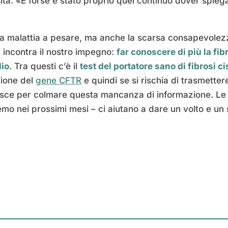
isita. «E forse è stato proprio quel continuo dover spieg
o la malattia a pesare, ma anche la scarsa consapevolez
 incontra il nostro impegno:
far conoscere di più la fib
lio
. Tra questi c’è il
test del portatore sano di fibrosi ci
zione del
gene CFTR
e quindi se si rischia di trasmettere 
sce per colmare questa mancanza di informazione. Le v
eremo nei prossimi mesi – ci aiutano a dare un volto e un