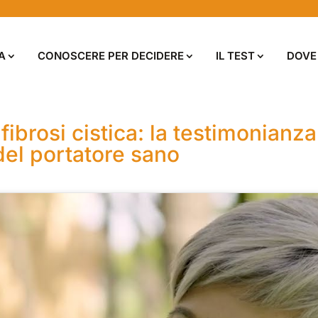
A
CONOSCERE PER DECIDERE
IL TEST
DOVE
fibrosi cistica: la testimonianza
del portatore sano