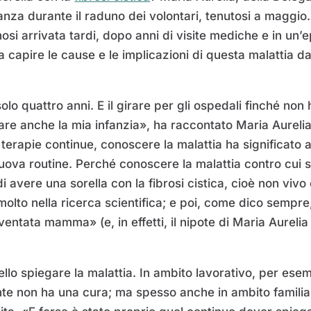
ianza durante il raduno dei volontari, tenutosi a maggio
nosi arrivata tardi, dopo anni di visite mediche e in un
à a capire le cause e le implicazioni di questa malattia 
lo quattro anni. E il girare per gli ospedali finché non 
care anche la mia infanzia», ha raccontato Maria Aurelia
i terapie continue, conoscere la malattia ha significat
ova routine. Perché conoscere la malattia contro cui s
i avere una sorella con la fibrosi cistica, cioè non vivo
molto nella ricerca scientifica; e poi, come dico sempr
iventata mamma» (e, in effetti, il nipote di Maria Aureli
ello spiegare la malattia. In ambito lavorativo, per es
te non ha una cura; ma spesso anche in ambito familiar