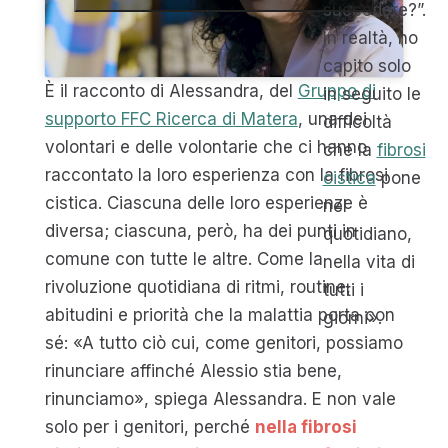
succedere?”.
In realtà, ho
capito solo
È il racconto di Alessandra, del
Gruppo di
in seguito le
supporto FFC Ricerca di Matera
, una dei
difficoltà
volontari e delle volontarie che ci hanno
che la
fibrosi
raccontato la loro esperienza con la fibrosi
cistica
pone
cistica. Ciascuna delle loro esperienze è
nel
diversa; ciascuna, però, ha dei punti in
quotidiano,
comune con tutte le altre. Come la
nella vita di
rivoluzione quotidiana di ritmi, routine,
tutti i
abitudini e priorità che la malattia porta con
giorni».
sé: «A tutto ciò cui, come genitori, possiamo
rinunciare affinché Alessio stia bene,
rinunciamo», spiega Alessandra. E non vale
solo per i genitori, perché
nella fibrosi